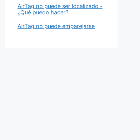
AirTag no puede ser localizado -
¿Qué puedo hacer?
AirTag no puede emparejarse