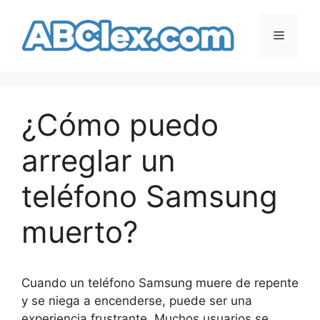
Saltar
al
Menú
contenido
¿Cómo puedo
arreglar un
teléfono Samsung
muerto?
Cuando un teléfono Samsung muere de repente
y se niega a encenderse, puede ser una
experiencia frustrante. Muchos usuarios se