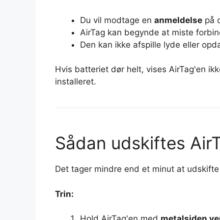
Du vil modtage en
anmeldelse
på d
AirTag kan begynde at miste forb
Den kan ikke afspille lyde eller opda
Hvis batteriet dør helt, vises AirTag'en ik
installeret.
Sådan udskiftes AirT
Det tager mindre end et minut at udskifte 
Trin:
Hold AirTag'en med
metalsiden ve