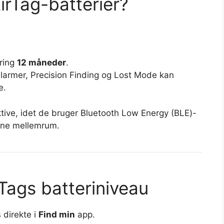
irTag-batterier?
ring
12 måneder
.
larmer, Precision Finding og Lost Mode kan
e.
ektive, idet de bruger Bluetooth Low Energy (BLE)-
vne mellemrum.
Tags batteriniveau
 direkte i
Find min
app.