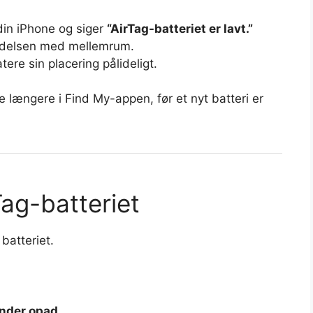
in iPhone og siger
“AirTag-batteriet er lavt.”
indelsen med mellemrum.
tere sin placering pålideligt.
ke længere i Find My-appen, før et nyt batteri er
ag-batteriet
batteriet.
nder opad
.