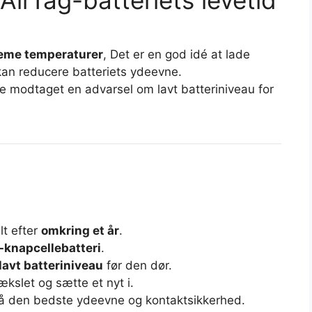
irTag-batteriets levetid
eme temperaturer
, Det er en god idé at lade
 kan reducere batteriets ydeevne.
ave modtaget en advarsel om lavt batteriniveau for
lt efter
omkring et år
.
-knapcellebatteri
.
avt batteriniveau
før den dør.
kslet og sætte et nyt i.
nå den bedste ydeevne og kontaktsikkerhed.