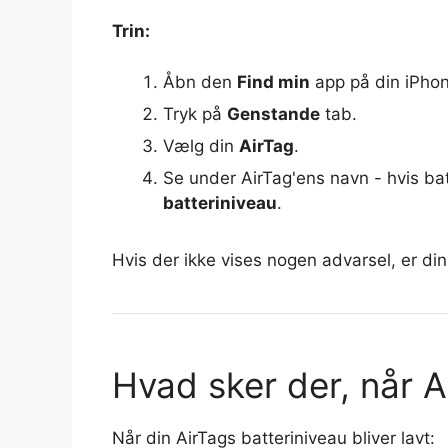
Trin:
Åbn den
Find min
app på din iPhone
Tryk på
Genstande
tab.
Vælg din
AirTag
.
Se under AirTag'ens navn - hvis batt
batteriniveau
.
Hvis der ikke vises nogen advarsel, er din
Hvad sker der, når Ai
Når din AirTags batteriniveau bliver lavt: