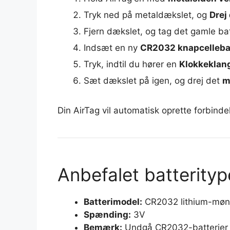
Tryk ned på metaldækslet, og
Drej
Fjern dækslet, og tag det gamle bat
Indsæt en ny
CR2032 knapcelleba
Tryk, indtil du hører en
Klokkeklan
Sæt dækslet på igen, og drej det
m
Din AirTag vil automatisk oprette forbindel
Anbefalet batterityp
Batterimodel:
CR2032 lithium-mønt
Spænding:
3V
Bemærk:
Undgå CR2032-batterie