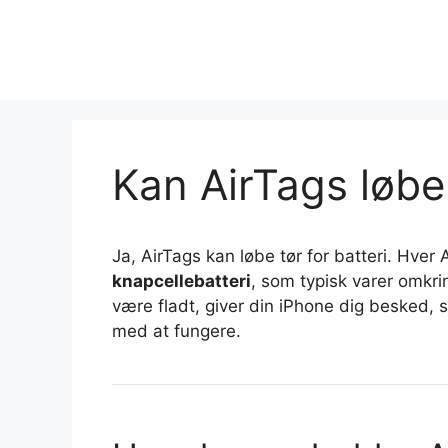
Spring
til
indhold
Kan AirTags løbe 
Ja, AirTags kan løbe tør for batteri. Hver 
knapcellebatteri
, som typisk varer omkr
være fladt, giver din iPhone dig besked, s
med at fungere.