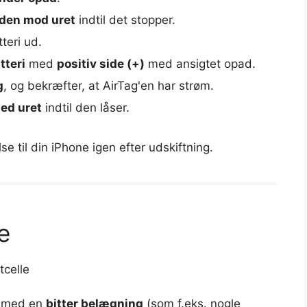
 den mod uret
indtil det stopper.
teri ud.
tteri
med
positiv side (+)
med ansigtet opad.
g
, og bekræfter, at AirTag'en har strøm.
ed uret
indtil den låser.
se til din iPhone igen efter udskiftning.
e
celle
r med en
bitter belægning
(som f.eks. nogle