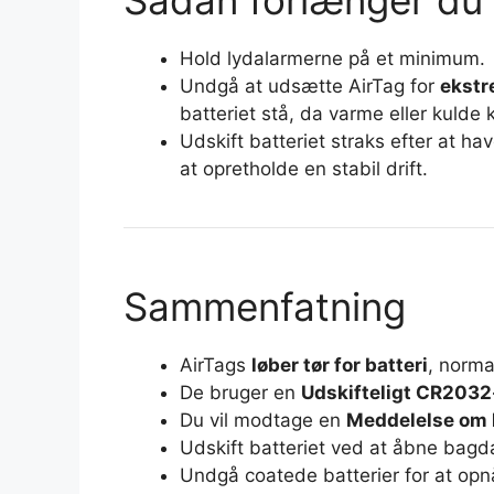
Sådan forlænger du A
Hold lydalarmerne på et minimum.
Undgå at udsætte AirTag for
ekstr
batteriet stå, da varme eller kulde
Udskift batteriet straks efter at h
at opretholde en stabil drift.
Sammenfatning
AirTags
løber tør for batteri
, norma
De bruger en
Udskifteligt CR2032
Du vil modtage en
Meddelelse om l
Udskift batteriet ved at åbne bagdæ
Undgå coatede batterier for at op