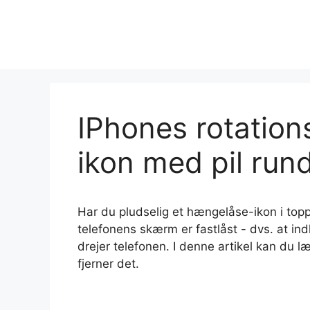
Spring
til
indhold
IPhones rotation
ikon med pil run
Har du pludselig et hængelåse-ikon i topp
telefonens skærm er fastlåst - dvs. at i
drejer telefonen. I denne artikel kan du 
fjerner det.