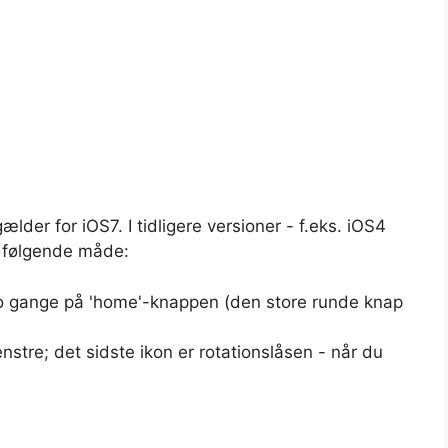
der for iOS7. I tidligere versioner - f.eks. iOS4
å følgende måde:
to gange på 'home'-knappen (den store runde knap
stre; det sidste ikon er rotationslåsen - når du