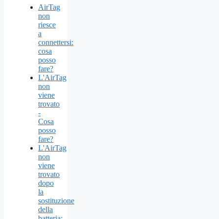
AirTag
non
riesce
a
connettersi:
cosa
posso
fare?
L'AirTag
non
viene
trovato
-
Cosa
posso
fare?
L'AirTag
non
viene
trovato
dopo
la
sostituzione
della
batteria: