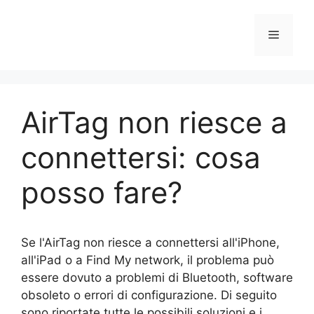
Vai
al
Menu
contenuto
AirTag non riesce a
connettersi: cosa
posso fare?
Se l'AirTag non riesce a connettersi all'iPhone,
all'iPad o a Find My network, il problema può
essere dovuto a problemi di Bluetooth, software
obsoleto o errori di configurazione. Di seguito
sono riportate tutte le possibili soluzioni e i