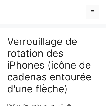
Aller
au
Menu
contenu
Verrouillage de
rotation des
iPhones (icône de
cadenas entourée
d'une flèche)
L'icône d'un cadenas apparaît-elle