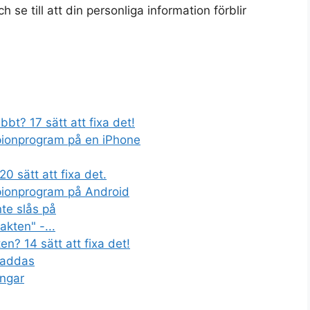
 se till att din personliga information förblir
bt? 17 sätt att fixa det!
spionprogram på en iPhone
0 sätt att fixa det.
spionprogram på Android
nte slås på
akten" -...
n? 14 sätt att fixa det!
 laddas
ingar