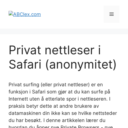
Hopp
til
Meny
innhold
Privat nettleser i
Safari (anonymitet)
Privat surfing (eller privat nettleser) er en
funksjon i Safari som gjør at du kan surfe på
Internett uten å etterlate spor i nettleseren. I
praksis betyr dette at andre brukere av
datamaskinen din ikke kan se hvilke nettsteder
du har besøkt. I denne artikkelen lærer du
hvordan du åpner nye Private Browsers - nye