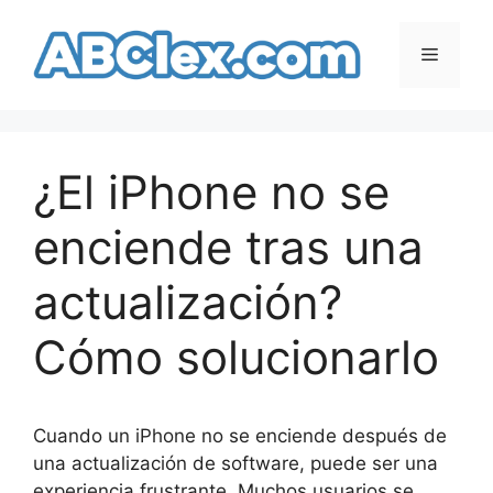
Saltar
al
Menú
contenido
¿El iPhone no se
enciende tras una
actualización?
Cómo solucionarlo
Cuando un iPhone no se enciende después de
una actualización de software, puede ser una
experiencia frustrante. Muchos usuarios se